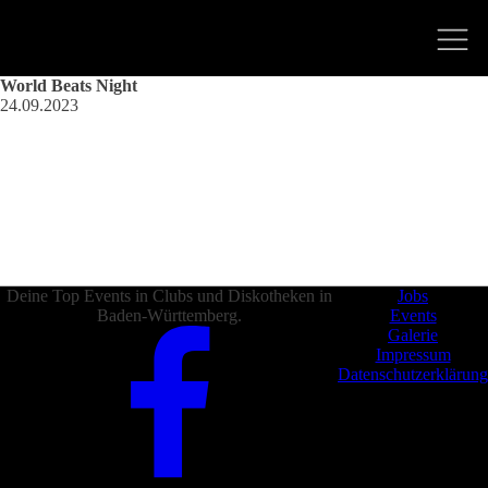
World Beats Night
24.09.2023
Deine Top Events in Clubs und Diskotheken in
Jobs
Baden-Württemberg.
Events
Galerie
Impressum
Datenschutzerklärung